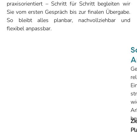
praxisorientiert – Schritt für Schritt begleiten wir
Sie vom ersten Gespräch bis zur finalen Übergabe.
So bleibt alles planbar, nachvollziehbar und
flexibel anpassbar.
Sc
A
Ge
re
Ei
st
wi
Ar
be
Zi
Pl