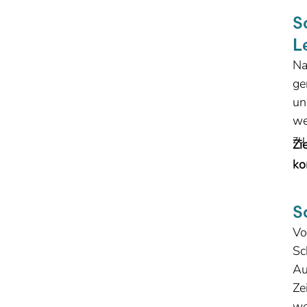
S
L
Na
ge
un
we
zu
Zi
k
S
V
Sc
A
Ze
w